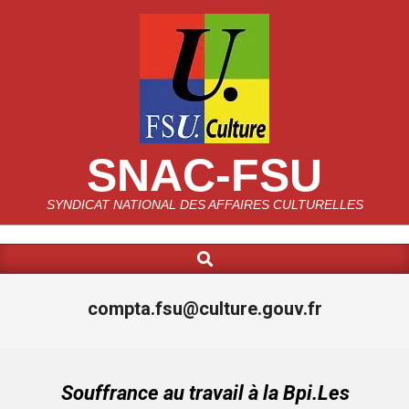
Skip
to
content
SNAC-FSU
SYNDICAT NATIONAL DES AFFAIRES CULTURELLES
Search
Primary
Navigation
Menu
compta.fsu@culture.gouv.fr
Souffrance au travail à la Bpi.Les