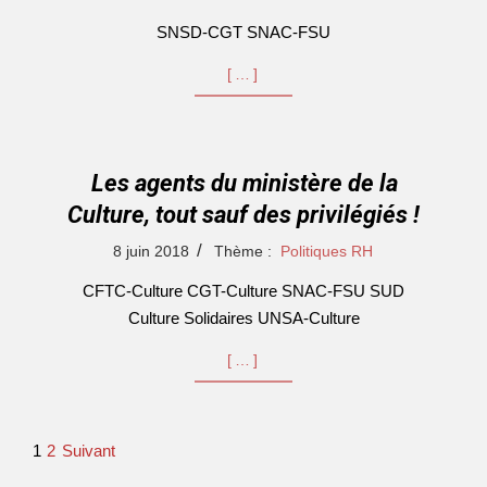
04
SNSD-CGT SNAC-FSU
[…]
Les agents du ministère de la
Culture, tout sauf des privilégiés !
2018-
8 juin 2018
Thème :
Politiques RH
06-
CFTC-Culture CGT-Culture SNAC-FSU SUD
08
Culture Solidaires UNSA-Culture
[…]
Pagination
1
2
Suivant