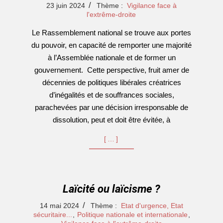
2024-
23 juin 2024
Thème :
Vigilance face à
06-
l'extrême-droite
23
Le Rassemblement national se trouve aux portes
du pouvoir, en capacité de remporter une majorité
à l’Assemblée nationale et de former un
gouvernement. Cette perspective, fruit amer de
décennies de politiques libérales créatrices
d’inégalités et de souffrances sociales,
parachevées par une décision irresponsable de
dissolution, peut et doit être évitée, à
[…]
Laïcité ou laïcisme ?
2024-
14 mai 2024
Thème :
Etat d'urgence, Etat
05-
sécuritaire...
,
Politique nationale et internationale
,