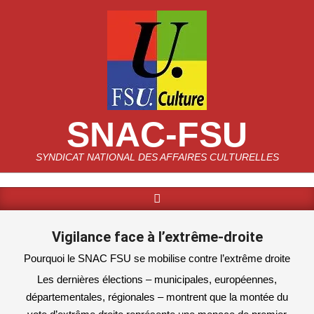
Skip
to
content
SNAC-FSU
SYNDICAT NATIONAL DES AFFAIRES CULTURELLES
Search
Primary
Navigation
Menu
Vigilance face à l’extrême-droite
Pourquoi le SNAC FSU se mobilise contre l’extrême droite
Les dernières élections – municipales, européennes,
départementales, régionales – montrent que la montée du