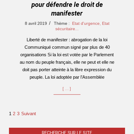
pour défendre le droit de
manifester
2019-
8 avril 2019
Thème :
Etat d'urgence, Etat
04-
sécuritaire...
08
Liberté de manifester : abrogation de la loi
Communiqué commun signé par plus de 40
organisations Si la loi est votée par le Parlement
au nom du peuple français, elle ne peut et elle ne
doit pas porter atteinte à la libre expression du
peuple. La loi adoptée par l’Assemblée
[…]
Pagination
1
2
3
Suivant
des
publications
RECHERCHE SUR LE SITE