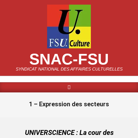
Skip
to
content
SNAC-FSU
SYNDICAT NATIONAL DES AFFAIRES CULTURELLES
Search
Primary
Navigation
Menu
1 – Expression des secteurs
UNIVERSCIENCE : La cour des