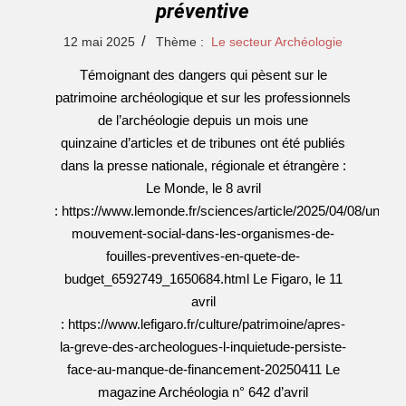
préventive
2025-
12 mai 2025
Thème :
Le secteur Archéologie
05-
Témoignant des dangers qui pèsent sur le
12
patrimoine archéologique et sur les professionnels
de l’archéologie depuis un mois une
quinzaine d’articles et de tribunes ont été publiés
dans la presse nationale, régionale et étrangère :
Le Monde, le 8 avril
: https://www.lemonde.fr/sciences/article/2025/04/08/un-
mouvement-social-dans-les-organismes-de-
fouilles-preventives-en-quete-de-
budget_6592749_1650684.html Le Figaro, le 11
avril
: https://www.lefigaro.fr/culture/patrimoine/apres-
la-greve-des-archeologues-l-inquietude-persiste-
face-au-manque-de-financement-20250411 Le
magazine Archéologia n° 642 d’avril