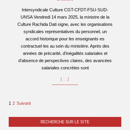
14
Intersyndicale Culture CGT-CFDT-FSU-SUD-
UNSA Vendredi 14 mars 2025, la ministre de la
Culture Rachida Dati signe, avec les organisations
syndicales représentatives du personnel, un
accord historique pour les enseignants·es
contractuel·les au sein du ministère. Après des
années de précarité, d’inégalités salariales et
d’absence de perspectives claires, des avancées
salariales concrètes sont
[…]
Pagination
1
2
Suivant
des
publications
RECHERCHE SUR LE SITE