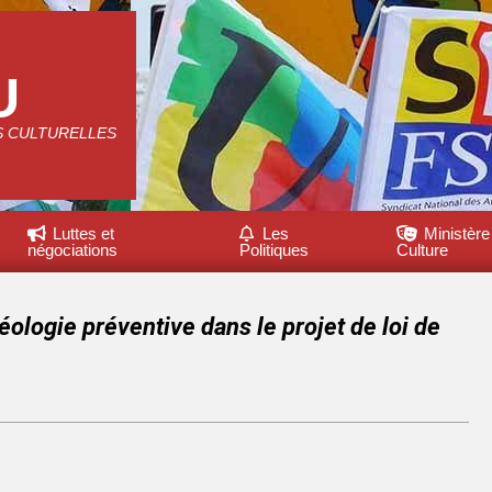
U
S CULTURELLES
Luttes et
Les
Ministère
négociations
Politiques
Culture
éologie préventive dans le projet de loi de