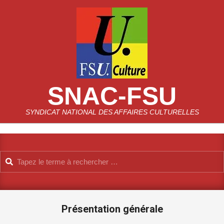
Skip
to
content
SNAC-FSU
SYNDICAT NATIONAL DES AFFAIRES CULTURELLES
Search
Primary
Navigation
Menu
Présentation générale