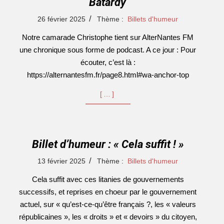
Batardy
2025-
26 février 2025
Thème :
Billets d'humeur
02-
Notre camarade Christophe tient sur AlterNantes FM
26
une chronique sous forme de podcast. A ce jour : Pour
écouter, c’est là :
https://alternantesfm.fr/page8.html#wa-anchor-top
[…]
Billet d’humeur : « Cela suffit ! »
2025-
13 février 2025
Thème :
Billets d'humeur
02-
Cela suffit avec ces litanies de gouvernements
13
successifs, et reprises en choeur par le gouvernement
actuel, sur « qu’est-ce-qu’être français ?, les « valeurs
républicaines », les « droits » et « devoirs » du citoyen,