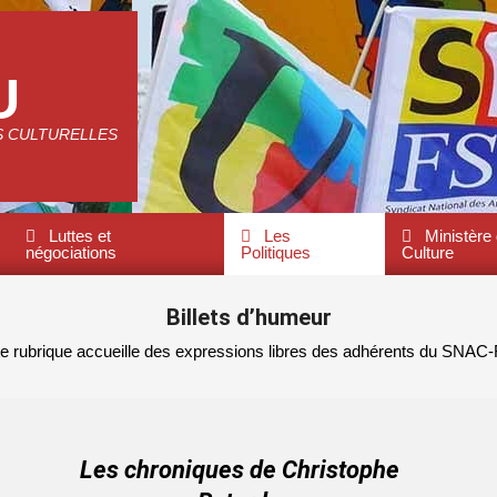
U
S CULTURELLES
Luttes et
Les
Ministère 
négociations
Politiques
Culture
Billets d’humeur
te rubrique accueille des expressions libres des adhérents du SNAC
Les chroniques de Christophe