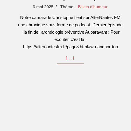
2025-
6 mai 2025
Thème :
Billets d'humeur
05-
Notre camarade Christophe tient sur AlterNantes FM
06
une chronique sous forme de podcast. Dernier épisode
: la fin de l’archéologie préventive Auparavant : Pour
écouter, c’est là :
https://alternantesfm.fr/page8.html#wa-anchor-top
[…]