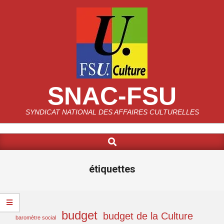
Skip
to
content
SNAC-FSU
SYNDICAT NATIONAL DES AFFAIRES CULTURELLES
Search
Primary
Navigation
Menu
étiquettes
budget
budget de la Culture
baromètre social