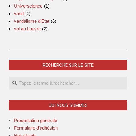
Universcience
(1)
vand
(0)
vandalisme d'Etat
(6)
vol au Louvre
(2)
2024-
12-
RECHERCHE SUR LE SITE
22
Search
QUI NOUS SOMMES
Présentation générale
Formulaire d’adhésion
Nos statuts