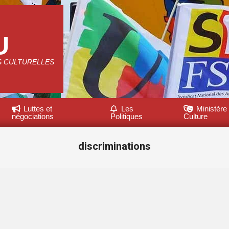
U
S CULTURELLES
Luttes et
Les
Ministère 
négociations
Politiques
Culture
discriminations