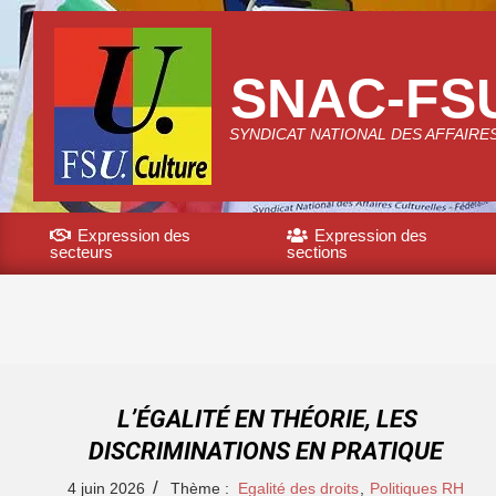
Skip
to
content
SNAC-FS
SYNDICAT NATIONAL DES AFFAIRE
Expression des
Expression des
secteurs
sections
Primary
Navigation
Menu
L’ÉGALITÉ EN THÉORIE, LES
DISCRIMINATIONS EN PRATIQUE
2026-
4 juin 2026
Thème :
Egalité des droits
,
Politiques RH