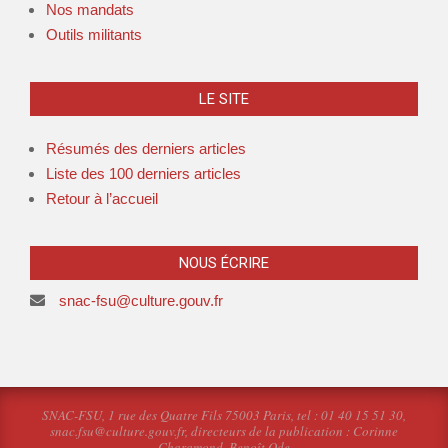
Nos mandats
Outils militants
LE SITE
Résumés des derniers articles
Liste des 100 derniers articles
Retour à l’accueil
NOUS ÉCRIRE
snac-fsu@culture.gouv.fr
SNAC-FSU, 1 rue des Quatre Fils 75003 Paris, tel : 01 40 15 51 30,
snac.fsu@culture.gouv.fr, directeurs de la publication : Corinne
Charamond, Benoît Ode