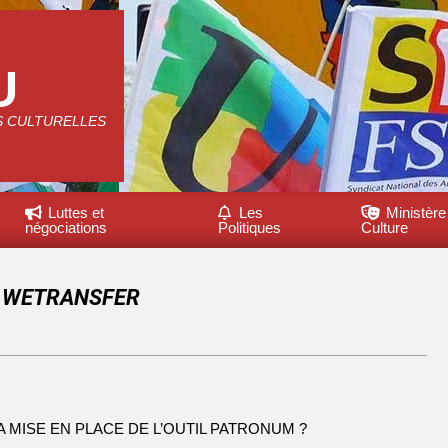
U
S CULTURELLES
Luttes et
Les
Ministère
négociations
Politiques
Culture
et WETRANSFER
 MISE EN PLACE DE L’OUTIL PATRONUM ?