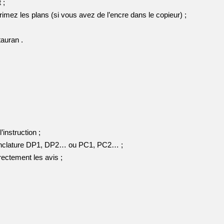
 ;
rimez les plans (si vous avez de l’encre dans le copieur) ;
tauran .
instruction ;
omenclature DP1, DP2… ou PC1, PC2… ;
rectement les avis ;