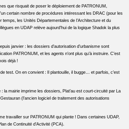
èmes que risquait de poser le déploiement de PATRONUM,
n d’un certain nombre de procédures intéressant les DRAC (pour les
r temps, les Unités Départementales de l’Architecture et du
llègues en UDAP relève aujourd’hui de la logique Shadok la plus
is janvier : les dossiers d’autorisation d’urbanisme sont
plication PATRONUM, et les agents n’ont plus qu’à instruire. C’est
mois déjà !
test. On en convient : Il plantouille, il bugge… et parfois, c’est
 : la mairie imprime les dossiers, Plat’au est court-circuité par La
estauran (l’ancien logiciel de traitement des autorisations
me travailler sur PATRONUM qui plante ! Dans certaines UDAP,
Plan de Continuité d’Activité (PCA).