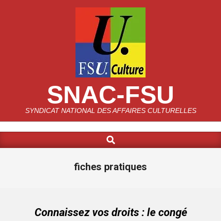
Skip
to
content
SNAC-FSU
SYNDICAT NATIONAL DES AFFAIRES CULTURELLES
Search
Primary
Navigation
Menu
fiches pratiques
Connaissez vos droits : le congé