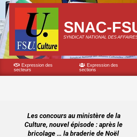
Skip
to
content
SNAC-FS
SYNDICAT NATIONAL DES AFFAIRE
Expression des
Expression des
secteurs
sections
Primary
Navigation
Menu
Les concours au ministère de la
Culture, nouvel épisode : après le
bricolage … la braderie de Noël