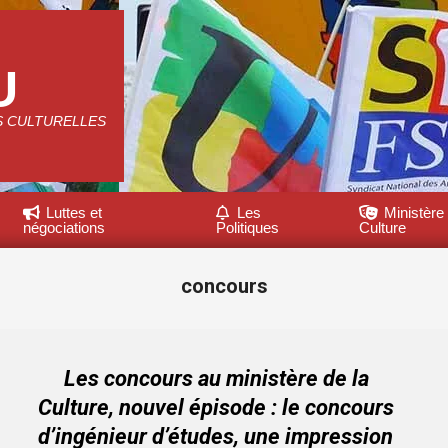
U
S CULTURELLES
Luttes et
Les
Ministère 
négociations
Politiques
Culture
concours
Les concours au ministère de la
Culture, nouvel épisode : le concours
d’ingénieur d’études, une impression