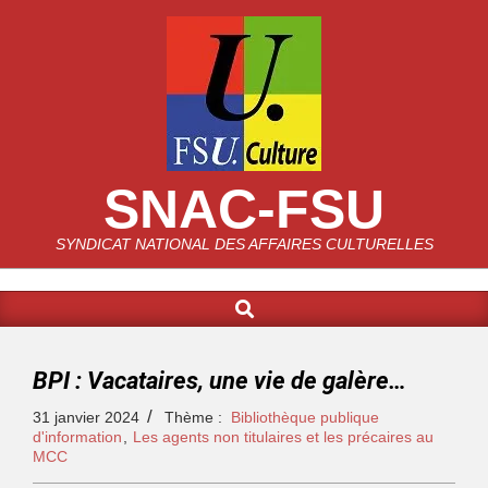
SNAC-FSU
SYNDICAT NATIONAL DES AFFAIRES CULTURELLES
BPI : Vacataires, une vie de galère…
31 janvier 2024
Thème :
Bibliothèque publique
d'information
,
Les agents non titulaires et les précaires au
MCC