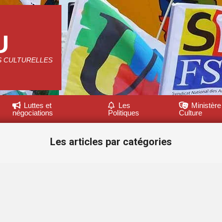
U
S CULTURELLES
Luttes et
Les
Ministère
négociations
Politiques
Culture
Les articles par catégories