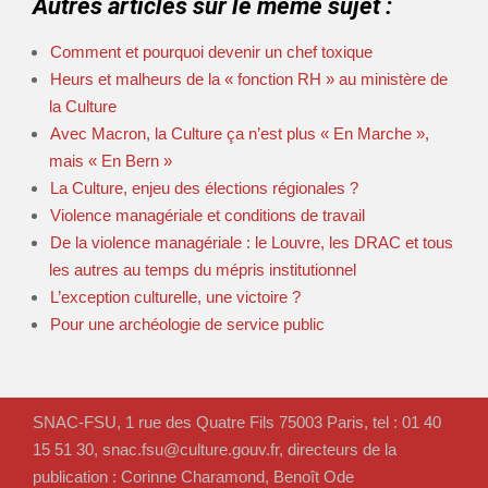
Autres articles sur le même sujet :
Comment et pourquoi devenir un chef toxique
Heurs et malheurs de la « fonction RH » au ministère de
la Culture
Avec Macron, la Culture ça n’est plus « En Marche »,
mais « En Bern »
La Culture, enjeu des élections régionales ?
Violence managériale et conditions de travail
De la violence managériale : le Louvre, les DRAC et tous
les autres au temps du mépris institutionnel
L’exception culturelle, une victoire ?
Pour une archéologie de service public
SNAC-FSU, 1 rue des Quatre Fils 75003 Paris, tel : 01 40
15 51 30, snac.fsu@culture.gouv.fr, directeurs de la
publication : Corinne Charamond, Benoît Ode