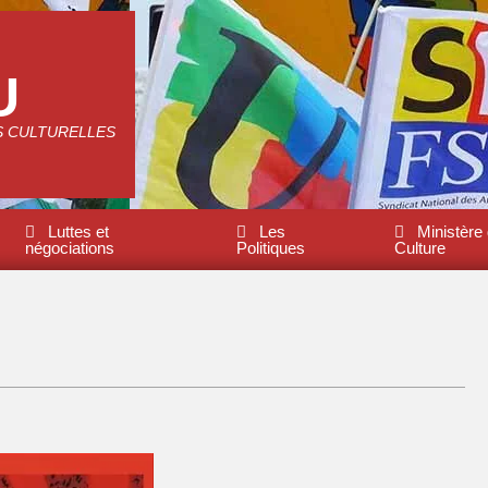
U
S CULTURELLES
Luttes et
Les
Ministère 
négociations
Politiques
Culture