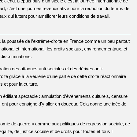
ek-end. Depuis plus d’un siècle c’est la journée internationale de
épart, c’est une journée revendicative pour la réduction du temps de
ceux qui luttent pour améliorer leurs conditions de travail.
vec la poussée de l’extrême-droite en France comme un peu partout
tional et international, les droits sociaux, environnementaux, et
 discriminations.
ation des attaques anti-sociales et des dérives anti-
te grâce à la veulerie d’une partie de cette droite réactionnaire
s et pour la culture.
n édifiant spectacle : annulation d’évènements culturels, censure
 ont pour consigne d’y aller en douceur. Cela donne une idée de
nomie de guerre » comme aux politiques de régression sociale, ce
alité, de justice sociale et de droits pour toutes et tous !