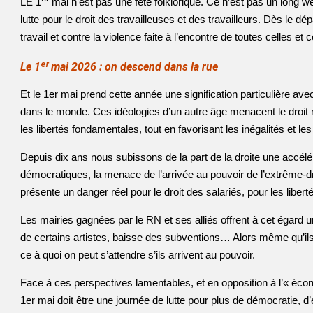
LE 1
mai n’est pas une fête folklorique. Ce n’est pas un long we
lutte pour le droit des travailleuses et des travailleurs. Dès le d
travail et contre la violence faite à l’encontre de toutes celles et 
Le 1
ᵉʳ
mai 2026 : on descend dans la rue
Et le 1er mai prend cette année une signification particulière a
dans le monde. Ces idéologies d’un autre âge menacent le droit na
les libertés fondamentales, tout en favorisant les inégalités et les
Depuis dix ans nous subissons de la part de la droite une accélér
démocratiques, la menace de l’arrivée au pouvoir de l’extrême-droi
présente un danger réel pour le droit des salariés, pour les liberté
Les mairies gagnées par le RN et ses alliés offrent à cet égard u
de certains artistes, baisse des subventions… Alors même qu’ils
ce à quoi on peut s’attendre s’ils arrivent au pouvoir.
Face à ces perspectives lamentables, et en opposition à l’« éco
1er mai doit être une journée de lutte pour plus de démocratie, d’ég