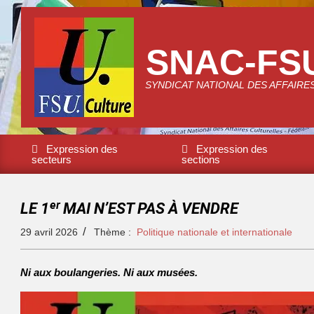
SNAC-FS
SYNDICAT NATIONAL DES AFFAIRE
Expression des
Expression des
secteurs
sections
LE 1ᵉʳ MAI N’EST PAS À VENDRE
29 avril 2026
Thème :
Politique nationale et internationale
Ni aux boulangeries. Ni aux musées.