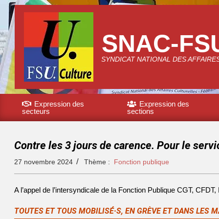
SNAC-FS
SYNDICAT NATIONAL DES AFFAIRE
Expression des
Expression des
secteurs
sections
Contre les 3 jours de carence. Pour le servi
27 novembre 2024
Thème :
Fonction publique
A l’appel de l’intersyndicale de la Fonction Publique CGT, CF
TOUTES ET TOUS MOBILISÉ·S, EN GRÈVE ET DANS LES 