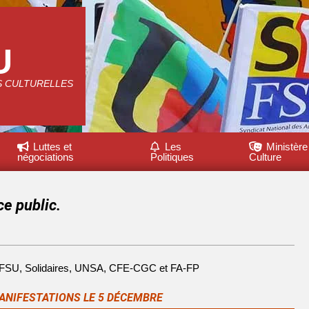
U
S CULTURELLES
Luttes et
Les
Ministère
négociations
Politiques
Culture
ce public.
DT, FSU, Solidaires, UNSA, CFE-CGC et FA-FP
MANIFESTATIONS LE 5 DÉCEMBRE