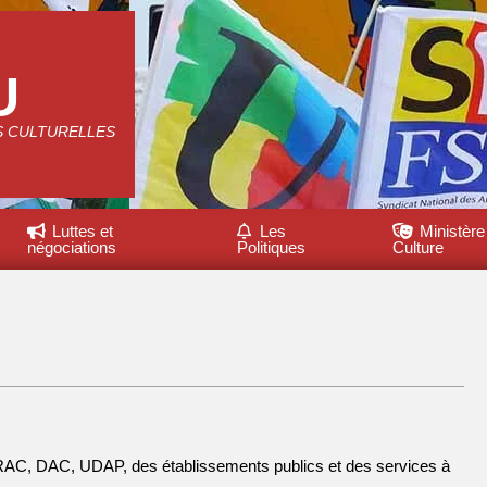
U
S CULTURELLES
Luttes et
Les
Ministère
négociations
Politiques
Culture
RAC, DAC, UDAP, des établissements publics et des services à