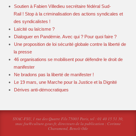
Soutien à Fabien Villedieu secrétaire fédéral Sud-
Rail ! Stop à la criminalisation des actions syndicales et
des syndicalistes !
Laïcité ou laïcisme ?
Dialoguer en Pandémie. Avec qui ? Pour quoi faire ?
Une proposition de loi sécurité globale contre la liberté de
la presse
46 organisations se mobilisent pour défendre le droit de
manifester
Ne bradons pas la liberté de manifester !
Le 19 mars, une Marche pour la Justice et la Dignité
Dérives anti-démocratiques
SNAC-FSU, 1 rue des Quatre Fils 75003 Paris, tel : 01 40 15 51 30,
snac.fsu@culture.gouv.fr, directeurs de la publication : Corinne
Charamond, Benoît Ode