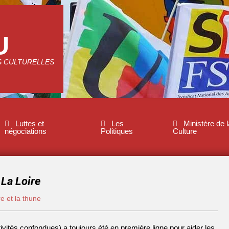
U
S CULTURELLES
Luttes et
Les
Ministère de l
négociations
Politiques
Culture
 La Loire
e et la thune
tivités confondues) a toujours été en première ligne pour aider les