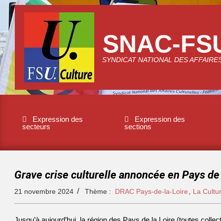
SNAC-FS
SYNDICAT NATIONAL DES AFFAIRE
Expression des
Expression des
secteurs
sections
Grave crise culturelle annoncée en Pays de
21 novembre 2024
Thème :
DRAC Pays-de-la-Loire
,
La Cultur
Jusqu’à aujourd’hui, la région des Pays de la Loire (toutes collec