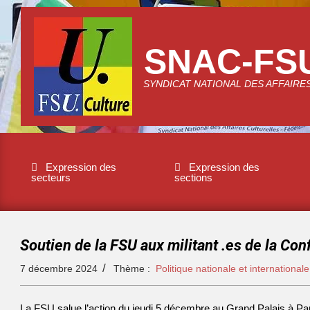
SNAC-FS
SYNDICAT NATIONAL DES AFFAIRE
Expression des
Expression des
secteurs
sections
Soutien de la FSU aux militant .es de la Co
7 décembre 2024
Thème :
Politique nationale et internationale
La FSU salue l’action du jeudi 5 décembre au Grand Palais à Pari