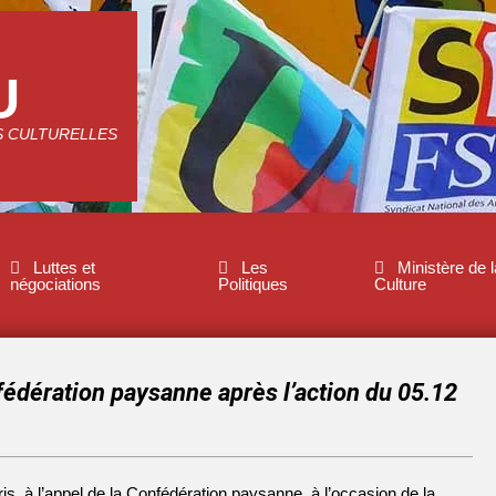
U
S CULTURELLES
Luttes et
Les
Ministère de l
négociations
Politiques
Culture
nfédération paysanne après l’action du 05.12
s, à l’appel de la Confédération paysanne, à l’occasion de la