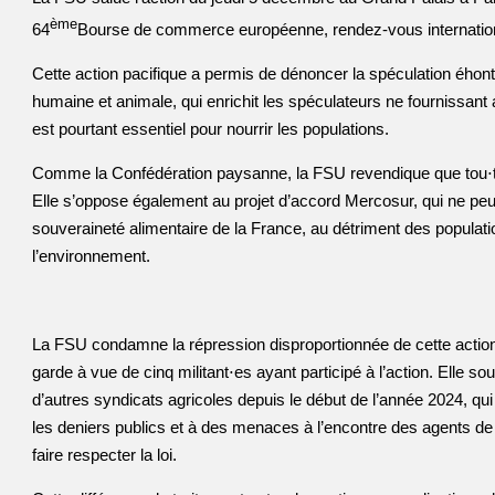
ème
64
Bourse de commerce européenne, rendez-vous internatio
Cette action pacifique a permis de dénoncer la spéculation éhont
humaine et animale, qui enrichit les spéculateurs ne fournissant a
est pourtant essentiel pour nourrir les populations.
Comme la Confédération paysanne, la FSU revendique que tou⋅tes 
Elle s’oppose également au projet d’accord Mercosur, qui ne peut
souveraineté alimentaire de la France, au détriment des populatio
l’environnement.
La FSU condamne la répression disproportionnée de cette action 
garde à vue de cinq militant⋅es ayant participé à l’action. Elle s
d’autres syndicats agricoles depuis le début de l’année 2024, qu
les deniers publics et à des menaces à l’encontre des agents de 
faire respecter la loi.