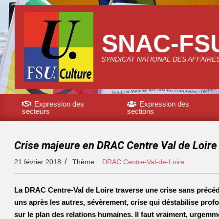
SNAC-FS
SYNDICAT NATIONAL DES AFFAIRE
Expression des
Expression des
secteurs
sections
Crise majeure en DRAC Centre Val de Loire
21 février 2018
Thème :
DRAC Centre-Val-de-Loire
La DRAC Centre-Val de Loire traverse une crise sans précéde
uns après les autres, sévèrement, crise qui déstabilise prof
sur le plan des relations humaines. Il faut vraiment, urgemm