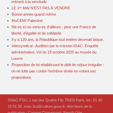
mènent à la servitude
LE 1ᵉʳ MAI N’EST PAS À VENDRE
Bonne année quand même
MuCEM/ Palestine
Né-es ici ou venu-es d’ailleurs : pour une France de
liberté, d’égalité et de solidarité
Il y a 120 ans, la République tout entière devenait laïque.
Intersyndical : Audition par la mission IGAC. Enquête
administrative, Vol du 19 octobre 2025 au musée du
Louvre
Proposition de loi rétablissant le délit de séjour irrégulier :
on ne lutte pas contre l’extrême droite en votant ses
propositions
SNAC-FSU, 1 rue des Quatre Fils 75003 Paris, tel : 01 40
15 51 30, snac.fsu@culture.gouv.fr, directeurs de la
publication : Corinne Charamond, Benoît Ode