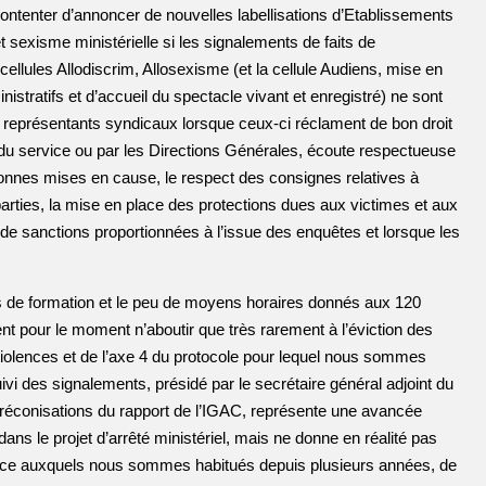
ontenter d’annoncer de nouvelles labellisations d’Etablissements
t sexisme ministérielle si les signalements de faits de
 cellules Allodiscrim, Allosexisme (et la cellule Audiens, mise en
nistratifs et d’accueil du spectacle vivant et enregistré) ne sont
x représentants syndicaux lorsque ceux-ci réclament de bon droit
 du service ou par les Directions Générales, écoute respectueuse
sonnes mises en cause, le respect des consignes relatives à
arties, la mise en place des protections dues aux victimes et aux
e sanctions proportionnées à l’issue des enquêtes et lorsque les
ns de formation et le peu de moyens horaires donnés aux 120
t pour le moment n’aboutir que très rarement à l’éviction des
violences et de l’axe 4 du protocole pour lequel nous sommes
uivi des signalements, présidé par le secrétaire général adjoint du
s préconisations du rapport de l’IGAC, représente une avancée
ns le projet d’arrêté ministériel, mais ne donne en réalité pas
once auxquels nous sommes habitués depuis plusieurs années, de