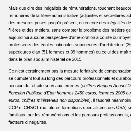
Mais que dire des inégalités de rémunérations, touchant beauco
rémunérés de la filière administrative (adjointes et secrétaires ad
des mesures prises jusqu’à présent, ou encore des inégalités de
filières et des métiers, sans compter le problème des métiers gen
aujourd’hui aucune perspective d’amélioration à courte ou moye
professeurs des écoles nationales supérieures d’architecture (
supérieures d’art (51 femmes et 89 hommes) ou celui des maî
dans le bilan social ministériel de 2019.
Ce n’est certainement pas la mesure forfaitaire de compensation d
se cumulent tout au long des parcours professionnels et qui abo
pension de retraite servi aux femmes (
chiffres Rapport Annuel D
Fonction Publique d’Etat; hommes 2450 euros, femmes 2005 eur
euros, chiffres ministériels non disponibles
). Il faudrait néanmoi
CCP et CHSCT (ou futures formations spécialisées des CSA) sur
familiaux, sur les rémunérations et les parcours professionnels, 
facteurs d’inégalités.