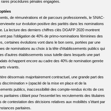
les rares procédures pénales engagées.
doptées
ments, de rémunérations et de parcours professionnels, le SNAC-
rviewée sur évolution positive des parités dans les nominations
re. La lecture des derniers chiffres clés DGAFP 2020 montrent
ssent pas l’obligation de 40% de primo-nominations féminines des
es, certaines évolutions vont dans le bon sens, portées par une
ines de nominations au choix à la tête d’établissements publics qui
s d’autres établissements sous tutelle dans lesquels une part
ndats échappent encore au cadre des 40% de nomination genrée
arts vivants.
stère désormais majoritairement contractuel, une grande part des
discrimination » (opacité de la mise en place et de la
sements publics, inaccessibilité des compte-rendus écrits de ces
s paritaires ciblant pour l’essentiel les recrutements des titulaires
s de contestation des décisions relatives aux mobilités s’étant par
nstances paritaires.