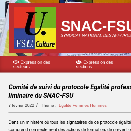
SNAC-FS
SYNDICAT NATIONAL DES AFFAIRE
Expression des
Expression des
secteurs
sections
Comité de suivi du protocole Egalité profes
liminaire du SNAC-FSU
7 février 2022
Thème :
Egalité Femmes Hommes
Dans un ministère où tous les signataires de ce protocole égalité
comprend non seulement des actions de formation, de prévention 