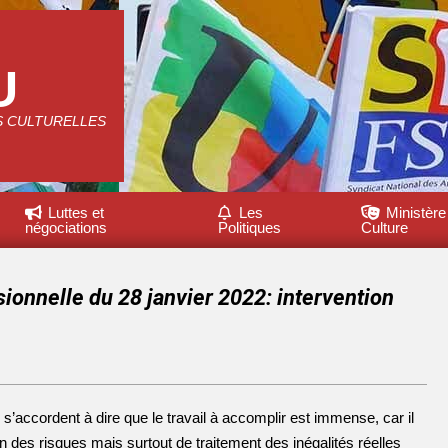
U
S CULTURELLES
Luttes et
Les
Ministère
négociations
Politiques
Culture
sionnelle du 28 janvier 2022: intervention
 s’accordent à dire que le travail à accomplir est immense, car il
des risques mais surtout de traitement des inégalités réelles