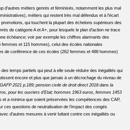
up d’autres métiers genrés et féminisés, notamment les plus mal
ministratives), métiers qui restent très mal défendus et à l’écart
 promotions, qui touchent la plupart des échelons supérieurs des
rés de catégorie A et A+, pour lesquels le plan d’action ne trace
nne échéance; voir par exemple les chiffres alarmants des
36 femmes et 115 hommes), celui des écoles nationales
tres de conférence de ces écoles (262 femmes et 488 hommes)
es temps partiels qui peut à elle seule réduire des inégalités qui
utissent encore et plus que jamais à un décrochage du niveau de
GAFP 2021 p.189; pension civile de droit direct 2018 dans la
os, pour les ouvriers d’Etat; hommes 1963 euros, femmes 1453
ns et
a minima
que soient préservées les compétences des CAP,
 ces questions de neutralisation de l’impact des congés
avec d’autres mesures à venir luttant contre ces inégalités ou