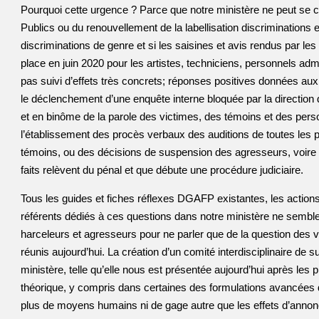
Pourquoi cette urgence ? Parce que notre ministère ne peut se c
Publics ou du renouvellement de la labellisation discriminations e
discriminations de genre et si les saisines et avis rendus par les
place en juin 2020 pour les artistes, techniciens, personnels admi
pas suivi d’effets très concrets; réponses positives données au
le déclenchement d’une enquête interne bloquée par la direction
et en binôme de la parole des victimes, des témoins et des per
l’établissement des procès verbaux des auditions de toutes les p
témoins, ou des décisions de suspension des agresseurs, voire d
faits relèvent du pénal et que débute une procédure judiciaire.
Tous les guides et fiches réflexes DGAFP existantes, les actio
référents dédiés à ces questions dans notre ministère ne semblen
harceleurs et agresseurs pour ne parler que de la question des 
réunis aujourd’hui. La création d’un comité interdisciplinaire de s
ministère, telle qu’elle nous est présentée aujourd’hui après le
théorique, y compris dans certaines des formulations avancées da
plus de moyens humains ni de gage autre que les effets d’ann