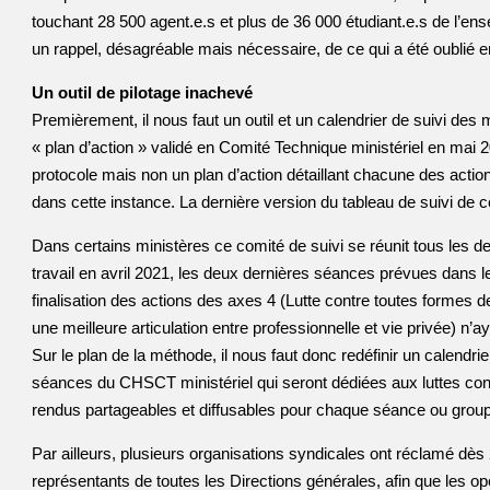
touchant 28 500 agent.e.s et plus de 36 000 étudiant.e.s de l’en
un rappel, désagréable mais nécessaire, de ce qui a été oublié
Un outil de pilotage inachevé
Premièrement, il nous faut un outil et un calendrier de suivi des m
« plan d’action » validé en Comité Technique ministériel en mai 
protocole mais non un plan d’action détaillant chacune des actio
dans cette instance. La dernière version du tableau de suivi de ce
Dans certains ministères ce comité de suivi se réunit tous les d
travail en avril 2021, les deux dernières séances prévues dans le
finalisation des actions des axes 4 (Lutte contre toutes formes d
une meilleure articulation entre professionnelle et vie privée) n’
Sur le plan de la méthode, il nous faut donc redéfinir un calendrier
séances du CHSCT ministériel qui seront dédiées aux luttes con
rendus partageables et diffusables pour chaque séance ou groupe
Par ailleurs, plusieurs organisations syndicales ont réclamé dès 20
représentants de toutes les Directions générales, afin que les op