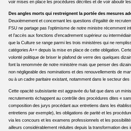
voir mises en place les procédures décrites et de voir aboutir 
Des angles morts qui restreignent la portée des mesures a
Deuxièmement et concernant les questions d’égalité de recrute
FSU ne partage pas l’optimisme de notre ministre récemment inte
et l’accès aux fonctions d’encadrement supérieur ou intermédiai
que la Culture se range parmi les trois ministères qui ne rempli
catégories A++ depuis la mise en place de cette obligation. Cert
volonté politique de briser le plafond de verre des quelques diza
font la renommée de notre ministère mais que penser des dizaine
non négligeable des nominations et des renouvellements de ma
ou à un cadre paritaire existant, notamment dans le secteur des 
Cette opacité subsistante est aggravée du fait que dans un mini
recrutements échappent au contrôle des procédures dites « sans 
composition des jurys procédant aux entretiens dans les établis
entretiens par exemple), les obligations de parité et les procédure
via les concours et les examens professionnels et les possibilité
ailleurs considérablement réduites depuis la transformation des i