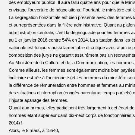
des employeurs publics. Il aura fallu quatre ans pour que le Min
envisage l’ouverture de négociations. Pourtant, le ministère est l
La ségrégation horizontale est bien présente avec des femmes la
et surreprésentées dans la filière administrative. Quant au plafond d
administration centrale, c’est la dégringolade pour les femmes
au 1 er janvier 2016 contre 54% en 2014. La situation dans les 
nationale est toujours aussi lamentable et critique avec à peine pl
composition des jurys ne garantit assurément pas un recrutemen
Au Ministère de la Culture et de la Communication, les hommes di
Comme ailleurs, les femmes sont également moins bien payées
indiciaire est liée à l’ancienneté (et les hommes du ministère s
la différence de rémunération entre hommes et femmes au ministèr
des situations d’interruption (congés parentaux, temps partiels) q
l’injuste apanage des femmes.
Quant aux primes, elles participent très largement à cet écart d
hommes étant supérieur dans dix-neuf corps de fonctionnaires sur
2014) !
Alors, le 8 mars, à 15h40,