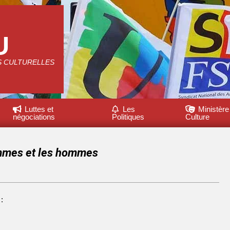
U
S CULTURELLES
Luttes et
Les
Ministère
négociations
Politiques
Culture
femmes et les hommes
: